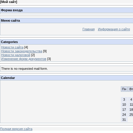
[
Мой сайт
]
Форма входа
Меню сайта
Главная
Информация о сайте
Categories
Новости сайта
[4]
Новости законодательства
[9]
Новости налоговой
[2]
Изменение форм документов
[3]
There is no requested mail form.
Calendar
Пн
Вт
3
4
10
11
17
18
24
25
31
Полная версия сайта