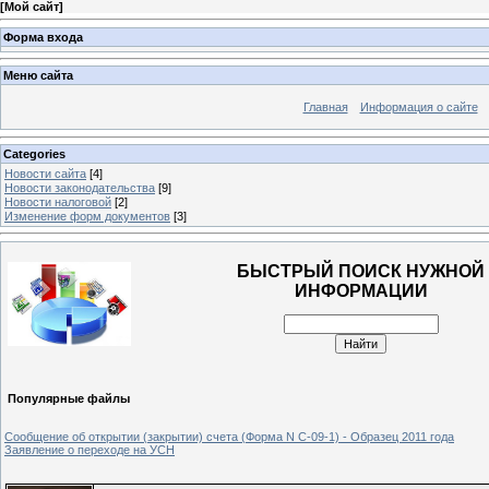
[
Мой сайт
]
Форма входа
Меню сайта
Главная
Информация о сайте
Categories
Новости сайта
[4]
Новости законодательства
[9]
Новости налоговой
[2]
Изменение форм документов
[3]
БЫСТРЫЙ ПОИСК НУЖНОЙ
ИНФОРМАЦИИ
Популярные файлы
Сообщение об открытии (закрытии) счета (Форма N С-09-1) - Образец 2011 года
Заявление о переходе на УСН