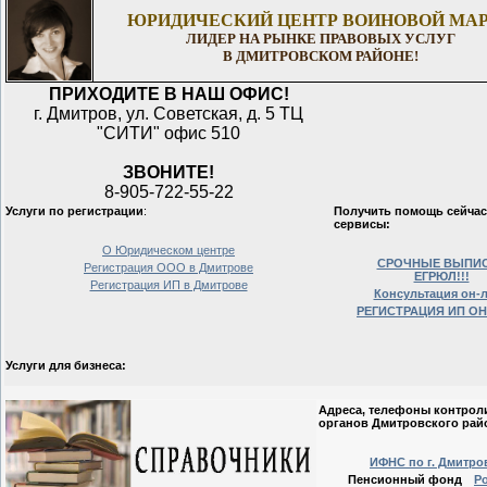
ЮРИДИЧЕСКИЙ ЦЕНТР ВОИНОВОЙ МА
ЛИДЕР НА РЫНКЕ ПРАВОВЫХ УСЛУГ
В ДМИТРОВСКОМ РАЙОНЕ!
ПРИХОДИТЕ В НАШ ОФИС!
г. Дмитров, ул. Советская, д. 5 ТЦ
"СИТИ" офис 510
ЗВОНИТЕ!
8-905-722-55-22
Услуги по регистрации
:
Получить помощь сейчас
сервисы:
О Юридическом центре
СРОЧНЫЕ ВЫПИ
Регистрация ООО в Дмитрове
ЕГРЮЛ!!!
Регистрация ИП в Дмитрове
Консультация он-
РЕГИСТРАЦИЯ ИП О
Услуги для бизнеса:
Адреса, телефоны контро
органов Дмитровского рай
ИФНС по г. Дмитро
Пенсионный фонд
Ро