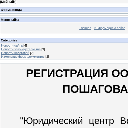
[
Мой сайт
]
Форма входа
Меню сайта
Главная
Информация о сайте
Categories
Новости сайта
[4]
Новости законодательства
[9]
Новости налоговой
[2]
Изменение форм документов
[3]
РЕГИСТРАЦИЯ О
ПОШАГОВА
"
Юридический центр В