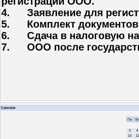
регистрации ООО.
4.
Заявление для регис
5.
Комплект документов
6.
Сдача в налоговую на
7.
ООО после государст
Calendar
Пн
Вт
3
4
10
11