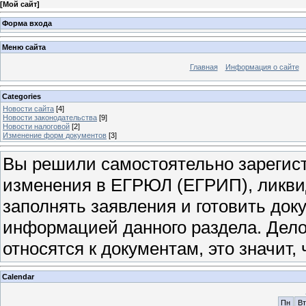
[
Мой сайт
]
Форма входа
Меню сайта
Главная
Информация о сайте
Categories
Новости сайта
[4]
Новости законодательства
[9]
Новости налоговой
[2]
Изменение форм документов
[3]
Вы решили самостоятельно зарегист
изменения в ЕГРЮЛ (ЕГРИП), ликвид
заполнять заявления и готовить док
информацией данного раздела. Дело
относятся к документам, это значит
Calendar
Пн
Вт