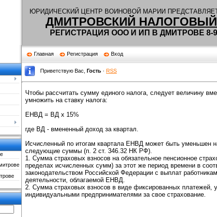
Ю
РИДИЧЕСКИЙ ЦЕНТР ВОИНОВОЙ МАРИИ ПРЕДСТАВЛЯЕТ
ДМИТРОВСКИЙ НАЛОГОВЫЙ
РЕГИСТРАЦИЯ ООО И ИП В ДМИТРОВЕ 8-90
Главная
Регистрация
Вход
Приветствую Вас
,
Гость
·
RSS
Чтобы рассчитать сумму единого налога, следует величину вм
умножить на ставку налога:
ЕНВД = ВД x 15%
где ВД - вмененный доход за квартал.
Исчисленный по итогам квартала ЕНВД может быть уменьшен 
следующие суммы (п. 2 ст. 346.32 НК РФ).
е
1. Сумма страховых взносов на обязательное пенсионное страх
пределах исчисленных сумм) за этот же период времени в соот
митрове
законодательством Российской Федерации с выплат работникам
трове
деятельности, облагаемой ЕНВД.
2. Сумма страховых взносов в виде фиксированных платежей, 
индивидуальными предпринимателями за свое страхование.