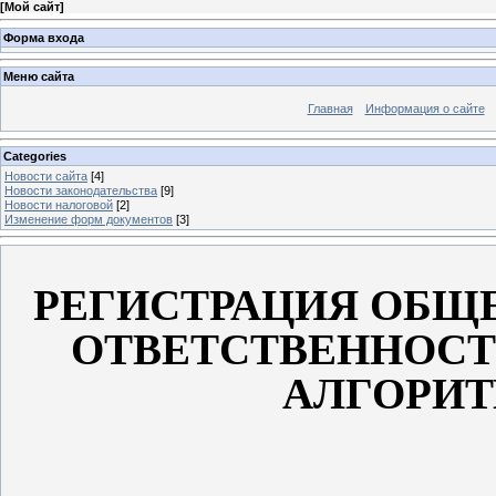
[
Мой сайт
]
Форма входа
Меню сайта
Главная
Информация о сайте
Categories
Новости сайта
[4]
Новости законодательства
[9]
Новости налоговой
[2]
Изменение форм документов
[3]
РЕГИСТРАЦИЯ ОБЩ
ОТВЕТСТВЕННОСТ
АЛГОРИТ