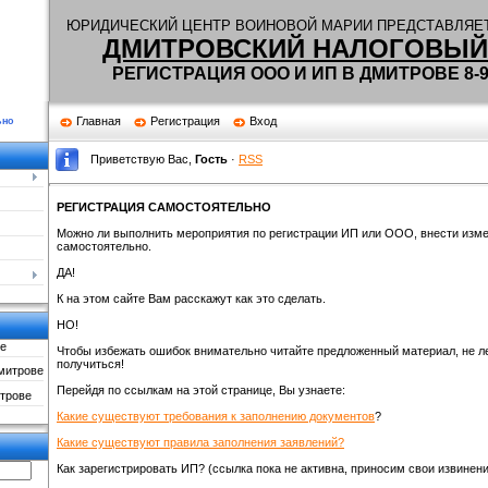
Ю
РИДИЧЕСКИЙ ЦЕНТР ВОИНОВОЙ МАРИИ ПРЕДСТАВЛЯЕТ
ДМИТРОВСКИЙ НАЛОГОВЫЙ
РЕГИСТРАЦИЯ ООО И ИП В ДМИТРОВЕ 8-90
Главная
Регистрация
Вход
ьно
Приветствую Вас
,
Гость
·
RSS
РЕГИСТРАЦИЯ САМОСТОЯТЕЛЬНО
Можно ли выполнить мероприятия по регистрации ИП или ООО, внести из
самостоятельно.
ДА!
К на этом сайте Вам расскажут как это сделать.
НО!
е
Чтобы избежать ошибок внимательно читайте предложенный материал, не ле
получиться!
митрове
Перейдя по ссылкам на этой странице, Вы узнаете:
трове
Какие существуют требования к заполнению документов
?
Какие существуют правила заполнения заявлений?
Как зарегистрировать ИП? (ссылка пока не активна, приносим свои извинени