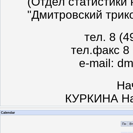
(Отдел статистики
"Дмитровский трик
тел. 8 (4
тел.факс 8 
e-mail: d
На
КУРКИНА На
Calendar
Пн
Вт