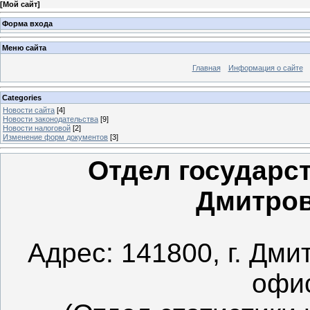
[
Мой сайт
]
Форма входа
Меню сайта
Главная
Информация о сайте
Categories
Новости сайта
[4]
Новости законодательства
[9]
Новости налоговой
[2]
Изменение форм документов
[3]
Отдел государст
Дмитров
Адрес: 141800, г. Дмит
офис