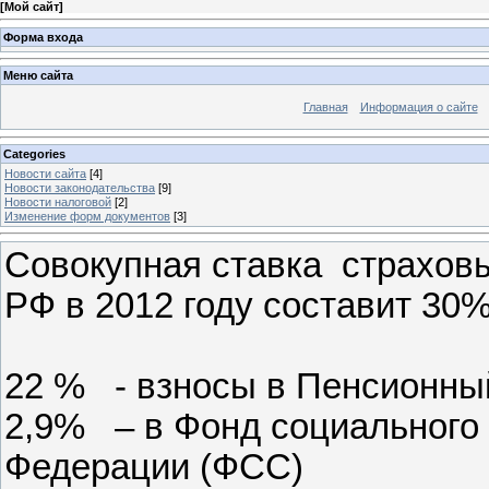
[
Мой сайт
]
Форма входа
Меню сайта
Главная
Информация о сайте
Categories
Новости сайта
[4]
Новости законодательства
[9]
Новости налоговой
[2]
Изменение форм документов
[3]
Совокупная ставка страхов
РФ в 2012 году составит 30%
22 % - взносы в Пенсионны
2,9% – в Фонд социального
Федерации (ФСС)