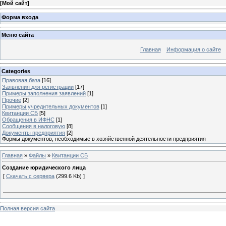
[
Мой сайт
]
Форма входа
Меню сайта
Главная
Информация о сайте
Categories
Правовая база
[16]
Заявления для регистрации
[17]
Примеры заполнения заявлений
[1]
Прочие
[2]
Примеры учредительных документов
[1]
Квитанции СБ
[5]
Обращения в ИФНС
[1]
Сообщения в налоговую
[8]
Документы предприятия
[2]
Формы документов, необходимые в хозяйственной деятельности предприятия
Главная
»
Файлы
»
Квитанции СБ
Создание юридического лица
[
Скачать с сервера
(299.6 Kb) ]
Полная версия сайта