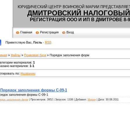
Ю
РИДИЧЕСКИЙ ЦЕНТР ВОИНОВОЙ МАРИИ ПРЕДСТАВЛЯЕТ
ДМИТРОВСКИЙ НАЛОГОВЫЙ
РЕГИСТРАЦИЯ ООО И ИП В ДМИТРОВЕ 8-90
Главная
Регистрация
Вход
Приветствую Вас
,
Гость
·
RSS
авная
»
Файлы
»
Правовая база
» Порядок заполнения форм
категории материалов
:
1
казано материалов
:
1-1
ртировать по
:
Названию
Порядок заполнения формы С-09-1
рядок заполнения формы С-09-1
ядок заполнения форм
| Просмотров: 3952 | Загрузок: 1336 | Добавил:
Мария
| Дата:
30.08.2011