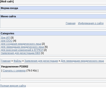
[
Мой сайт
]
Форма входа
Меню сайта
Главная
Информация о сайте
Categories
Для ИП
[3]
Для ООО
[4]
Для создания юридического лица
[2]
Для ликвидации юридического лица
[5]
Для внесения изменений в ЕГРЮЛ
[2]
Заявления для регистрации КФХ
[1]
Главная
»
Файлы
»
Заявления для регистрации
»
Для ликвидации юридического лица
Уведомление Р15002
[
Скачать с сервера
(79.0 Kb) ]
Полная версия сайта