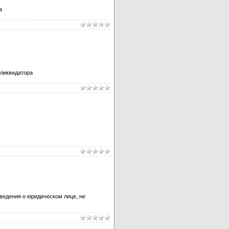
а
 ликвидатора
ведения о юридическом лице, не