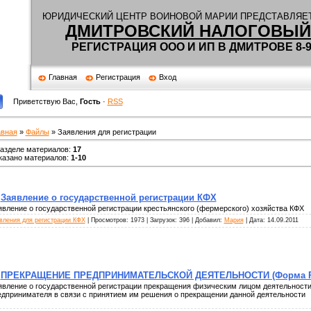
Ю
РИДИЧЕСКИЙ ЦЕНТР ВОИНОВОЙ МАРИИ ПРЕДСТАВЛЯЕТ
ДМИТРОВСКИЙ НАЛОГОВЫЙ
РЕГИСТРАЦИЯ ООО И ИП В ДМИТРОВЕ 8-90
Главная
Регистрация
Вход
Приветствую Вас
,
Гость
·
RSS
авная
»
Файлы
» Заявления для регистрации
разделе материалов
:
17
казано материалов
:
1-10
Заявление о государственной регистрации КФХ
явление о государственной регистрации крестьянского (фермерского) хозяйства КФХ
вления для регистрации КФХ
| Просмотров: 1973 | Загрузок: 396 | Добавил:
Мария
| Дата:
14.09.2011
ПРЕКРАЩЕНИЕ ПРЕДПРИНИМАТЕЛЬСКОЙ ДЕЯТЕЛЬНОСТИ (Форма Р
явление о государственной регистрации прекращения физическим лицом деятельности
едпринимателя в связи с принятием им решения о прекращении данной деятельности