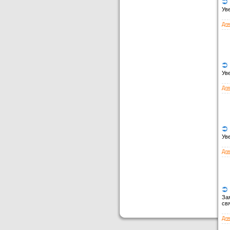
Ув
Для
Ув
Для
Ув
Для
За
св
Дл