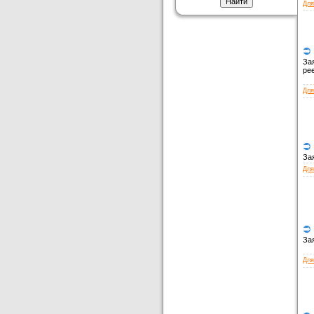
Для
За
ре
Для
За
Для
За
Для