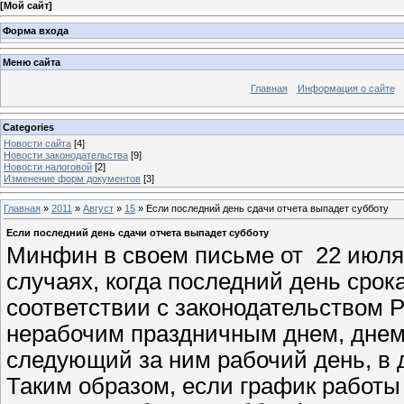
[
Мой сайт
]
Форма входа
Меню сайта
Главная
Информация о сайте
Categories
Новости сайта
[4]
Новости законодательства
[9]
Новости налоговой
[2]
Изменение форм документов
[3]
Главная
»
2011
»
Август
»
15
» Если последний день сдачи отчета выпадет субботу
Если последний день сдачи отчета выпадет субботу
Минфин в своем письме от 22 июля 2
случаях, когда последний день срок
соответствии с законодательством 
нерабочим праздничным днем, днем
следующий за ним рабочий день, в 
Таким образом, если график работы