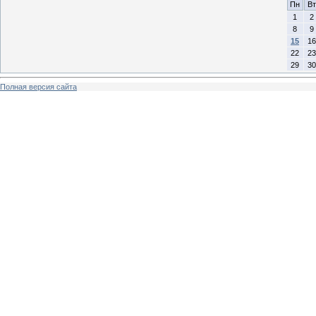
Пн
Вт
1
2
8
9
15
16
22
23
29
30
Полная версия сайта