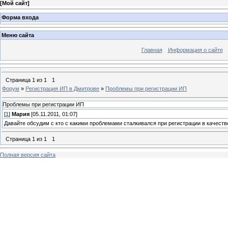
[
Мой сайт
]
Форма входа
Меню сайта
Главная
Информация о сайте
Страница
1
из
1
1
Форум
»
Регистрация ИП в Дмитрове
»
Проблемы при регистрации ИП
Проблемы при регистрации ИП
[
1
]
Мария
[05.11.2011, 01:07]
Давайте обсудим с кто с какими проблемами сталкивался при регистрации в качеств
Страница
1
из
1
1
Полная версия сайта