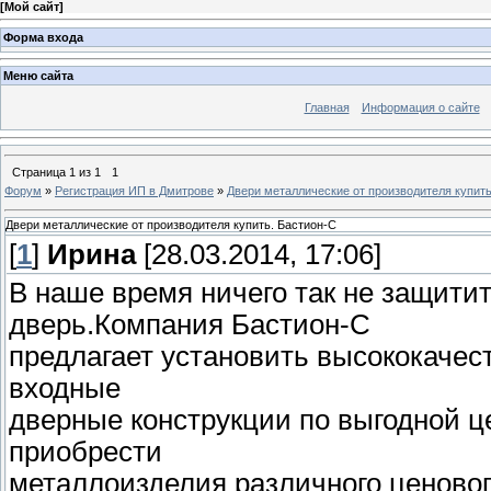
[
Мой сайт
]
Форма входа
Меню сайта
Главная
Информация о сайте
Страница
1
из
1
1
Форум
»
Регистрация ИП в Дмитрове
»
Двери металлические от производителя купить
Двери металлические от производителя купить. Бастион-С
[
1
]
Ирина
[28.03.2014, 17:06]
В наше время ничего так не защити
дверь.Компания Бастион-С
предлагает установить высококаче
входные
дверные конструкции по выгодной ц
приобрести
металлоизделия различного ценовог