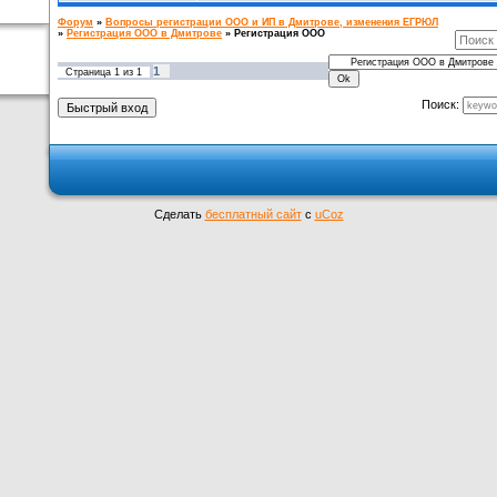
Форум
»
Вопросы регистрации ООО и ИП в Дмитрове, изменения ЕГРЮЛ
»
Регистрация ООО в Дмитрове
»
Регистрация ООО
1
Страница
1
из
1
Поиск:
Сделать
бесплатный сайт
с
uCoz