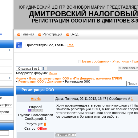
Ю
РИДИЧЕСКИЙ ЦЕНТР ВОИНОВОЙ МАРИИ ПРЕДСТАВЛЯЕТ
ДМИТРОВСКИЙ НАЛОГОВЫЙ
РЕГИСТРАЦИЯ ООО И ИП В ДМИТРОВЕ 8-90
Главная
Регистрация
Вход
ум
Приветствую Вас
,
Гость
·
RSS
[
Новые сообщения
·
Участники
·
Пра
1
Страница
1
из
1
Модератор форума:
Мария
Форум
»
Вопросы регистрации ООО и ИП в Дмитрове, изменения ЕГРЮЛ
»
Регистрация ООО в Дмитрове
»
Регистрация ООО
Регистрация ООО
е
Atoris
Дата: Пятница, 02.11.2012, 16:47 | Сообщение #
1
митрове
Хочу порекомендовать всем отличную фирму ( http://
Рядовой
заказать регистрацию ООО, а так-же полное сопро
трове
что позволит вам решать все свои вопросы, при 
Группа: Пользователи
сотрудников с богатым опытом работы.
Сообщений:
1
Репутация:
0
Статус:
Offline